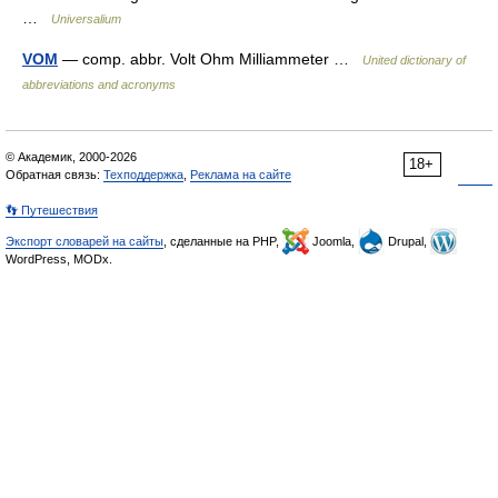
…
Universalium
VOM
— comp. abbr. Volt Ohm Milliammeter …
United dictionary of
abbreviations and acronyms
© Академик, 2000-2026
18+
Обратная связь:
Техподдержка
,
Реклама на сайте
👣 Путешествия
Экспорт словарей на сайты
, сделанные на PHP,
Joomla,
Drupal,
WordPress, MODx.