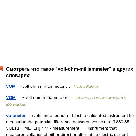
Смотреть что такое "volt-ohm-milliammeter" в других
словарях:
VOM
— volt ohm milliammeter …
Medical dictionary
VOM
— • volt ohm milliammeter …
Dictionary of medical acronyms &
abbreviations
voltmeter
— /vohlt mee teuhr/, n. Elect. a calibrated instrument for
measuring the potential difference between two points. [1880 85;
VOLT1 + METER] * * * ▪ measurement instrument that
measures voltages of either direct or alternating electric current…